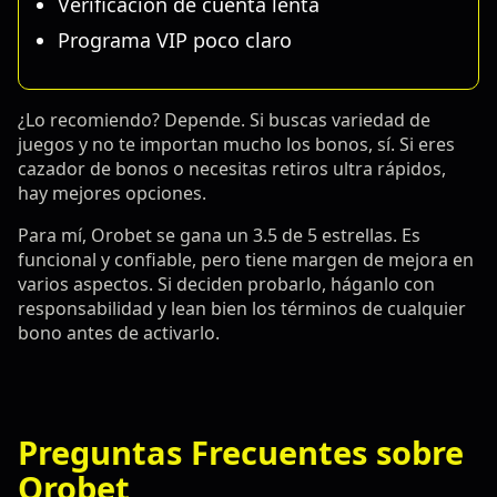
Verificación de cuenta lenta
Programa VIP poco claro
¿Lo recomiendo? Depende. Si buscas variedad de
juegos y no te importan mucho los bonos, sí. Si eres
cazador de bonos o necesitas retiros ultra rápidos,
hay mejores opciones.
Para mí, Orobet se gana un 3.5 de 5 estrellas. Es
funcional y confiable, pero tiene margen de mejora en
varios aspectos. Si deciden probarlo, háganlo con
responsabilidad y lean bien los términos de cualquier
bono antes de activarlo.
Preguntas Frecuentes sobre
Orobet