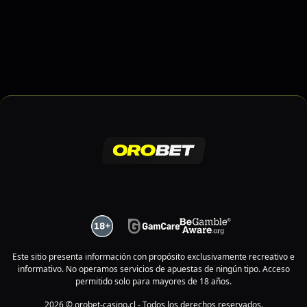
Este sitio presenta información con propósito exclusivamente recreativo e
informativo. No operamos servicios de apuestas de ningún tipo. Acceso
permitido solo para mayores de 18 años.
2026 © orobet-casino.cl - Todos los derechos reservados.