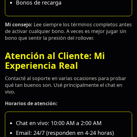
Bonos de recarga
Mi consejo:
Lee siempre los términos completos antes
de activar cualquier bono. A veces es mejor jugar sin
bono que sentir la presión del rollover.
Atención al Cliente: Mi
Experiencia Real
Contacté al soporte en varias ocasiones para probar
qué tan buenos son. Usé principalmente el chat en
vivo.
Horarios de atención:
Chat en vivo: 10:00 AM a 2:00 AM
Email: 24/7 (responden en 4-24 horas)