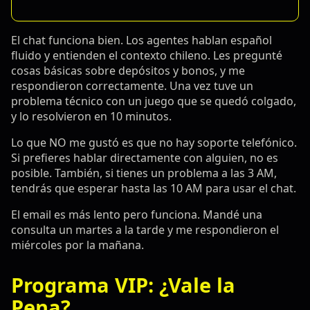
El chat funciona bien. Los agentes hablan español
fluido y entienden el contexto chileno. Les pregunté
cosas básicas sobre depósitos y bonos, y me
respondieron correctamente. Una vez tuve un
problema técnico con un juego que se quedó colgado,
y lo resolvieron en 10 minutos.
Lo que NO me gustó es que no hay soporte telefónico.
Si prefieres hablar directamente con alguien, no es
posible. También, si tienes un problema a las 3 AM,
tendrás que esperar hasta las 10 AM para usar el chat.
El email es más lento pero funciona. Mandé una
consulta un martes a la tarde y me respondieron el
miércoles por la mañana.
Programa VIP: ¿Vale la
Pena?