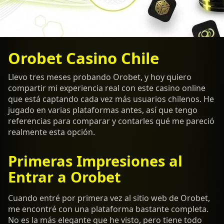
Orobet Casino Chile
Llevo tres meses probando Orobet, y hoy quiero
compartir mi experiencia real con este casino online
que está captando cada vez más usuarios chilenos. He
jugado en varias plataformas antes, así que tengo
referencias para comparar y contarles qué me pareció
realmente esta opción.
Primeras Impresiones al
Entrar a Orobet
Cuando entré por primera vez al sitio web de Orobet,
me encontré con una plataforma bastante completa.
No es la más elegante que he visto, pero tiene todo