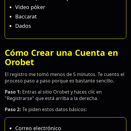
Video póker
Baccarat
Dados
Cómo Crear una Cuenta en
Orobet
El registro me tomó menos de 5 minutos. Te cuento el
proceso paso a paso porque es bastante sencillo.
Paso 1:
Entras al sitio Orobet y haces clic en
"Registrarse" que está arriba a la derecha.
Paso 2:
Te piden estos datos básicos:
Correo electrónico