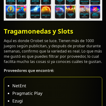
Tragamonedas y Slots
Aquí es donde Orobet se luce. Tienen más de 1000
juegos según publicitan, y después de probar durante
semanas, confirmo que la variedad es real. Lo que más
me gustó es que puedes filtrar por proveedor, lo cual
facilita mucho las cosas si ya conoces cuáles te gustan.
Proveedores que encontré:
NetEnt
Pragmatic Play
Ezugi