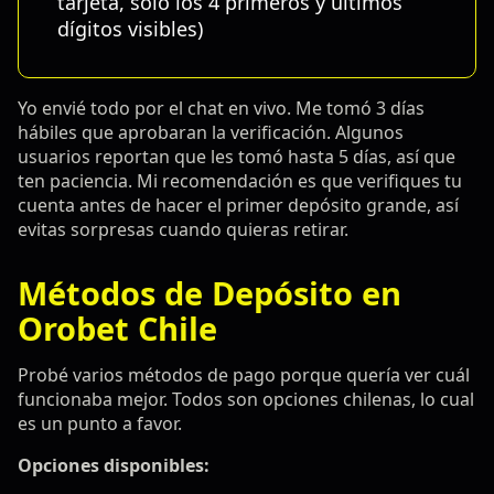
tarjeta, solo los 4 primeros y últimos
dígitos visibles)
Yo envié todo por el chat en vivo. Me tomó 3 días
hábiles que aprobaran la verificación. Algunos
usuarios reportan que les tomó hasta 5 días, así que
ten paciencia. Mi recomendación es que verifiques tu
cuenta antes de hacer el primer depósito grande, así
evitas sorpresas cuando quieras retirar.
Métodos de Depósito en
Orobet Chile
Probé varios métodos de pago porque quería ver cuál
funcionaba mejor. Todos son opciones chilenas, lo cual
es un punto a favor.
Opciones disponibles: