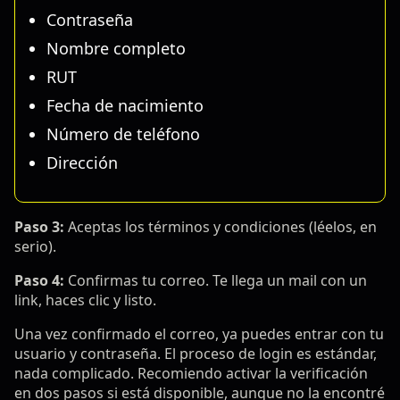
Contraseña
Nombre completo
RUT
Fecha de nacimiento
Número de teléfono
Dirección
Paso 3:
Aceptas los términos y condiciones (léelos, en
serio).
Paso 4:
Confirmas tu correo. Te llega un mail con un
link, haces clic y listo.
Una vez confirmado el correo, ya puedes entrar con tu
usuario y contraseña. El proceso de login es estándar,
nada complicado. Recomiendo activar la verificación
en dos pasos si está disponible, aunque no la encontré