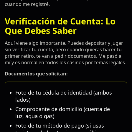
cuando me registré.
Verificación de Cuenta: Lo
Que Debes Saber
Aquí viene algo importante. Puedes depositar y jugar
sin verificar tu cuenta, pero cuando quieras hacer tu
primer retiro, te van a pedir documentos. Me pasó a
mí y es normal en todos los casinos por temas legales.
Documentos que solicitan:
Foto de tu cédula de identidad (ambos
lados)
Comprobante de domicilio (cuenta de
luz, agua o gas)
Foto de tu método de pago (si usas